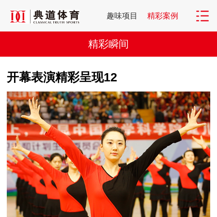
趣味项目
精彩案例
精彩瞬间
开幕表演精彩呈现12